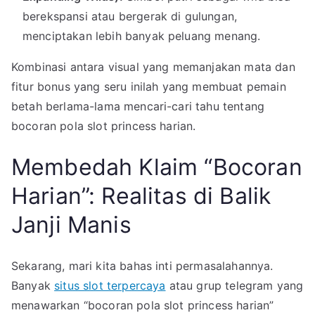
berekspansi atau bergerak di gulungan,
menciptakan lebih banyak peluang menang.
Kombinasi antara visual yang memanjakan mata dan
fitur bonus yang seru inilah yang membuat pemain
betah berlama-lama mencari-cari tahu tentang
bocoran pola slot princess harian.
Membedah Klaim “Bocoran
Harian”: Realitas di Balik
Janji Manis
Sekarang, mari kita bahas inti permasalahannya.
Banyak
situs slot terpercaya
atau grup telegram yang
menawarkan “bocoran pola slot princess harian”