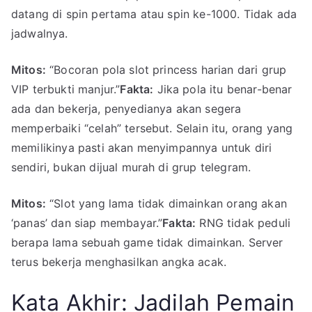
datang di spin pertama atau spin ke-1000. Tidak ada
jadwalnya.
Mitos:
“Bocoran pola slot princess harian dari grup
VIP terbukti manjur.”
Fakta:
Jika pola itu benar-benar
ada dan bekerja, penyedianya akan segera
memperbaiki “celah” tersebut. Selain itu, orang yang
memilikinya pasti akan menyimpannya untuk diri
sendiri, bukan dijual murah di grup telegram.
Mitos:
“Slot yang lama tidak dimainkan orang akan
‘panas’ dan siap membayar.”
Fakta:
RNG tidak peduli
berapa lama sebuah game tidak dimainkan. Server
terus bekerja menghasilkan angka acak.
Kata Akhir: Jadilah Pemain