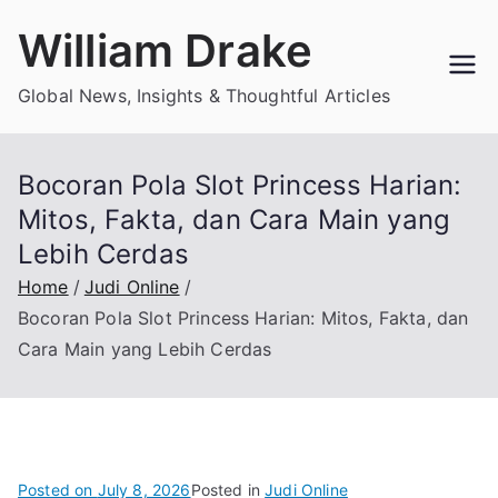
Skip
William Drake
to
content
Global News, Insights & Thoughtful Articles
Bocoran Pola Slot Princess Harian:
Mitos, Fakta, dan Cara Main yang
Lebih Cerdas
Home
Judi Online
Bocoran Pola Slot Princess Harian: Mitos, Fakta, dan
Cara Main yang Lebih Cerdas
Posted on
July 8, 2026
Posted in
Judi Online