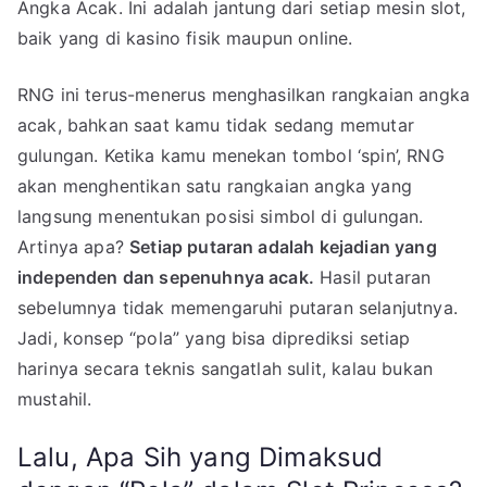
Angka Acak. Ini adalah jantung dari setiap mesin slot,
baik yang di kasino fisik maupun online.
RNG ini terus-menerus menghasilkan rangkaian angka
acak, bahkan saat kamu tidak sedang memutar
gulungan. Ketika kamu menekan tombol ‘spin’, RNG
akan menghentikan satu rangkaian angka yang
langsung menentukan posisi simbol di gulungan.
Artinya apa?
Setiap putaran adalah kejadian yang
independen dan sepenuhnya acak.
Hasil putaran
sebelumnya tidak memengaruhi putaran selanjutnya.
Jadi, konsep “pola” yang bisa diprediksi setiap
harinya secara teknis sangatlah sulit, kalau bukan
mustahil.
Lalu, Apa Sih yang Dimaksud