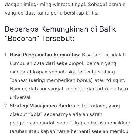
dengan iming-iming winrate tinggi. Sebagai pemain
yang cerdas, kamu perlu bersikap kritis.
Beberapa Kemungkinan di Balik
“Bocoran” Tersebut:
Hasil Pengamatan Komunitas:
Bisa jadi ini adalah
kumpulan data dari sekelompok pemain yang
mencatat kapan sebuah slot tertentu sedang
“panas” (sering memberikan bonus) atau “dingin”.
Namun, data ini sangat subjektif dan tidak berlaku
universal.
Strategi Manajemen Bankroll:
Terkadang, yang
disebut “pola” sebenarnya adalah saran
pengelolaan modal, seperti kapan harus menaikkan
taruhan atau kapan harus berhenti setelah memicu