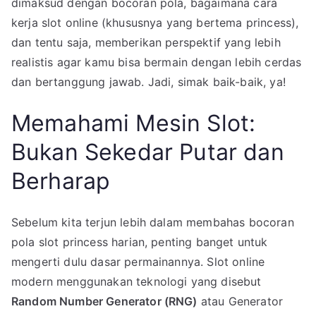
dimaksud dengan bocoran pola, bagaimana cara
kerja slot online (khususnya yang bertema princess),
dan tentu saja, memberikan perspektif yang lebih
realistis agar kamu bisa bermain dengan lebih cerdas
dan bertanggung jawab. Jadi, simak baik-baik, ya!
Memahami Mesin Slot:
Bukan Sekedar Putar dan
Berharap
Sebelum kita terjun lebih dalam membahas bocoran
pola slot princess harian, penting banget untuk
mengerti dulu dasar permainannya. Slot online
modern menggunakan teknologi yang disebut
Random Number Generator (RNG)
atau Generator