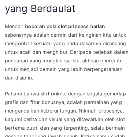
yang Berdaulat
Mencari
bocoran pola slot princess harian
sebenarnya adalah cermin dari keinginan kita untuk
mengontrol sesuatu yang pada dasarnya dirancang
untuk acak dan menghibur. Daripada terjebak dalam
pencarian yang mungkin sia-sia, alihkan energi itu
untuk menjadi pemain yang lebih berpengetahuan
dan disiplin.
Pahami bahwa slot online, dengan segala gemerlap
grafis dan fitur bonusnya, adalah permainan yang
mengandalkan keberuntungan. Nikmati prosesnya,
kagumi cerita dan visual yang ditawarkan oleh slot
bertema putri, dan yang terpenting, selalu bermain
dengan tanggung jawab penuh. Ketika kamu sudah