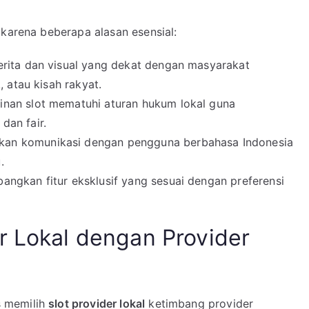
 karena beberapa alasan esensial:
rita dan visual yang dekat dengan masyarakat
, atau kisah rakyat.
nan slot mematuhi aturan hukum lokal guna
dan fair.
n komunikasi dengan pengguna berbahasa Indonesia
.
gkan fitur eksklusif yang sesuai dengan preferensi
r Lokal dengan Provider
s memilih
slot provider lokal
ketimbang provider