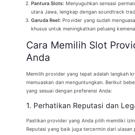
Pantura Slots:
Menyuguhkan sensasi permaina
utara Jawa, lengkap dengan soundtrack trad
Garuda Reel:
Provider yang sudah menguasai
khusus untuk meningkatkan peluang kemen
Cara Memilih Slot Prov
Anda
Memilih provider yang tepat adalah langkah 
memuaskan dan menguntungkan. Berikut bebera
yang sesuai dengan preferensi Anda:
1. Perhatikan Reputasi dan Leg
Pastikan provider yang Anda pilih memiliki izi
Reputasi yang baik juga tercermin dari ulasan 