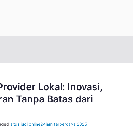
rovider Lokal: Inovasi,
ran Tanpa Batas dari
gged
situs judi online24jam terpercaya 2025