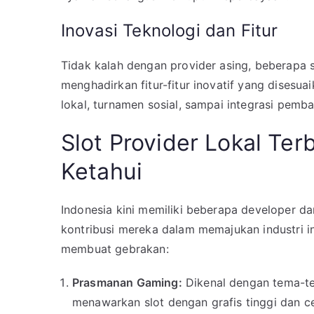
Inovasi Teknologi dan Fitur
Tidak kalah dengan provider asing, beberapa sl
menghadirkan fitur-fitur inovatif yang disesua
lokal, turnamen sosial, sampai integrasi pemba
Slot Provider Lokal Te
Ketahui
Indonesia kini memiliki beberapa developer da
kontribusi mereka dalam memajukan industri in
membuat gebrakan:
Prasmanan Gaming:
Dikenal dengan tema-te
menawarkan slot dengan grafis tinggi dan ce