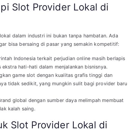
i Slot Provider Lokal di
r lokal dalam industri ini bukan tanpa hambatan. Ada
ar bisa bersaing di pasar yang semakin kompetitif:
ntah Indonesia terkait perjudian online masih berlapis
ekstra hati-hati dalam menjalankan bisnisnya.
n game slot dengan kualitas grafis tinggi dan
 tidak sedikit, yang mungkin sulit bagi provider baru
rand global dengan sumber daya melimpah membuat
dak kalah saing.
 Slot Provider Lokal di