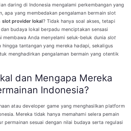
udian daring di Indonesia mengalami perkembangan yang
amun, apa yang membedakan pengalaman bermain slot
h
slot provider lokal
? Tidak hanya soal akses, tetapi
i, dan budaya lokal berpadu menciptakan sensasi
l ini membawa Anda menyelami seluk-beluk dunia
slot
n hingga tantangan yang mereka hadapi, sekaligus
ntuk menghadirkan pengalaman bermain yang otentik
Lokal dan Mengapa Mereka
Permainan Indonesia?
haan atau developer game yang menghasilkan platform
donesia. Mereka tidak hanya memahami selera pemain
ur permainan sesuai dengan nilai budaya serta regulasi