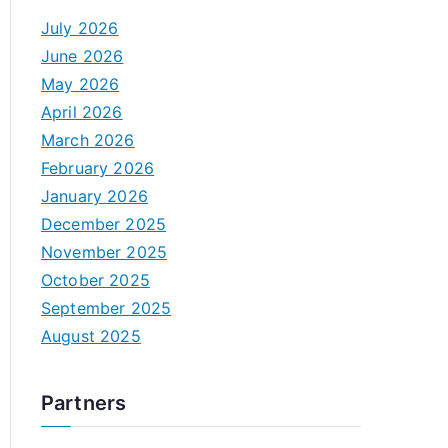
July 2026
June 2026
May 2026
April 2026
March 2026
February 2026
January 2026
December 2025
November 2025
October 2025
September 2025
August 2025
Partners