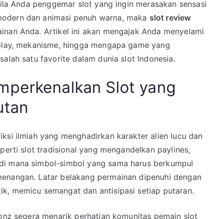
 Bila Anda penggemar slot yang ingin merasakan sensasi
modern dan animasi penuh warna, maka
slot review
ainan Anda. Artikel ini akan mengajak Anda menyelami
meplay, mekanisme, hingga mengapa game yang
alah satu favorite dalam dunia slot Indonesia.
mperkenalkan Slot yang
utan
ksi ilmiah yang menghadirkan karakter alien lucu dan
perti slot tradisional yang mengandelkan paylines,
 di mana simbol-simbol yang sama harus berkumpul
menangan. Latar belakang permainan dipenuhi dengan
k, memicu semangat dan antisipasi setiap putaran.
oonz segera menarik perhatian komunitas pemain slot