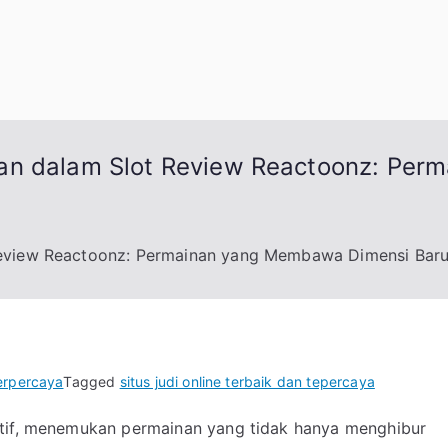
uan dalam Slot Review Reactoonz: Pe
eview Reactoonz: Permainan yang Membawa Dimensi Baru 
Terpercaya
Tagged
situs judi online terbaik dan tepercaya
itif, menemukan permainan yang tidak hanya menghibur