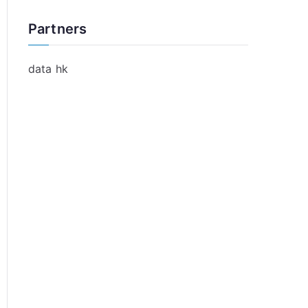
Partners
data hk