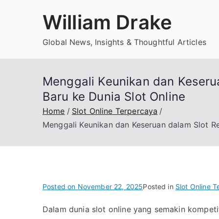
Skip
William Drake
to
content
Global News, Insights & Thoughtful Articles
Menggali Keunikan dan Keser
Baru ke Dunia Slot Online
Home
Slot Online Terpercaya
Menggali Keunikan dan Keseruan dalam Slot R
Posted on
November 22, 2025
Posted in
Slot Online 
Dalam dunia slot online yang semakin kompet