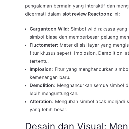
pengalaman bermain yang interaktif dan menga
dicermati dalam
slot review Reactoonz
ini:
Gargantoon Wild:
Simbol wild raksasa yang
simbol biasa dan memperbesar peluang men
Fluctometer:
Meter di sisi layar yang mengi
fitur khusus seperti Implosion, Demolition, 
tertentu.
Implosion:
Fitur yang menghancurkan simbol
kemenangan baru.
Demolition:
Menghancurkan semua simbol de
lebih menguntungkan.
Alteration:
Mengubah simbol acak menjadi s
yang lebih besar.
Desain dan Visual: Me