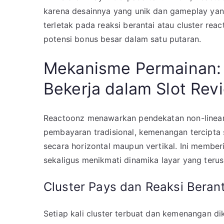
karena desainnya yang unik dan gameplay ya
terletak pada reaksi berantai atau cluster r
potensi bonus besar dalam satu putaran.
Mekanisme Permainan:
Bekerja dalam Slot Re
Reactoonz menawarkan pendekatan non-linear d
pembayaran tradisional, kemenangan tercipta s
secara horizontal maupun vertikal. Ini membe
sekaligus menikmati dinamika layar yang terus
Cluster Pays dan Reaksi Berant
Setiap kali cluster terbuat dan kemenangan d