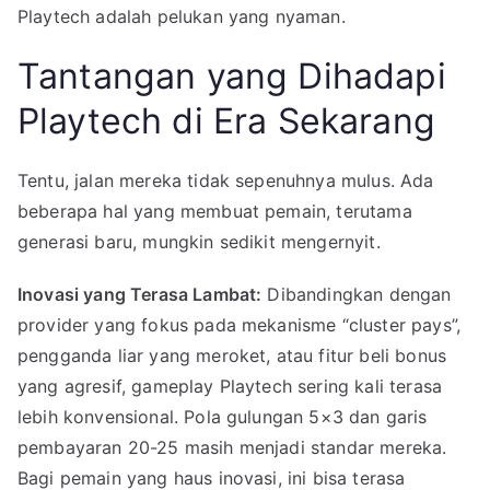
Playtech adalah pelukan yang nyaman.
Tantangan yang Dihadapi
Playtech di Era Sekarang
Tentu, jalan mereka tidak sepenuhnya mulus. Ada
beberapa hal yang membuat pemain, terutama
generasi baru, mungkin sedikit mengernyit.
Inovasi yang Terasa Lambat:
Dibandingkan dengan
provider yang fokus pada mekanisme “cluster pays”,
pengganda liar yang meroket, atau fitur beli bonus
yang agresif, gameplay Playtech sering kali terasa
lebih konvensional. Pola gulungan 5×3 dan garis
pembayaran 20-25 masih menjadi standar mereka.
Bagi pemain yang haus inovasi, ini bisa terasa