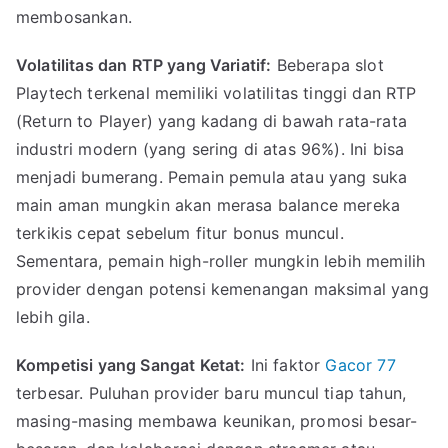
membosankan.
Volatilitas dan RTP yang Variatif:
Beberapa slot
Playtech terkenal memiliki volatilitas tinggi dan RTP
(Return to Player) yang kadang di bawah rata-rata
industri modern (yang sering di atas 96%). Ini bisa
menjadi bumerang. Pemain pemula atau yang suka
main aman mungkin akan merasa balance mereka
terkikis cepat sebelum fitur bonus muncul.
Sementara, pemain high-roller mungkin lebih memilih
provider dengan potensi kemenangan maksimal yang
lebih gila.
Kompetisi yang Sangat Ketat:
Ini faktor
Gacor 77
terbesar. Puluhan provider baru muncul tiap tahun,
masing-masing membawa keunikan, promosi besar-