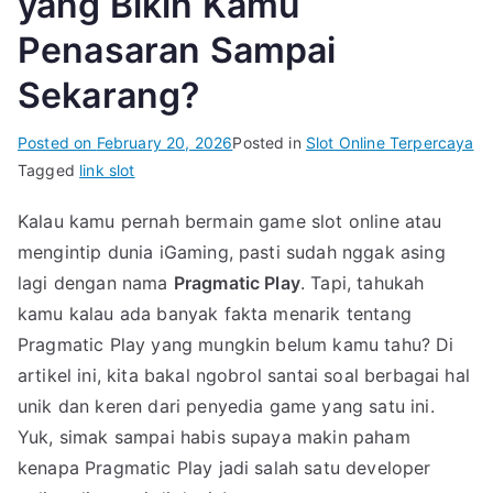
yang Bikin Kamu
Penasaran Sampai
Sekarang?
Posted on
February 20, 2026
Posted in
Slot Online Terpercaya
Tagged
link slot
Kalau kamu pernah bermain game slot online atau
mengintip dunia iGaming, pasti sudah nggak asing
lagi dengan nama
Pragmatic Play
. Tapi, tahukah
kamu kalau ada banyak fakta menarik tentang
Pragmatic Play yang mungkin belum kamu tahu? Di
artikel ini, kita bakal ngobrol santai soal berbagai hal
unik dan keren dari penyedia game yang satu ini.
Yuk, simak sampai habis supaya makin paham
kenapa Pragmatic Play jadi salah satu developer