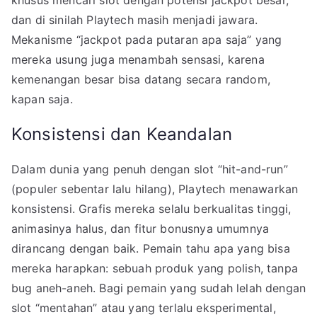
khusus mencari slot dengan potensi jackpot besar,
dan di sinilah Playtech masih menjadi jawara.
Mekanisme “jackpot pada putaran apa saja” yang
mereka usung juga menambah sensasi, karena
kemenangan besar bisa datang secara random,
kapan saja.
Konsistensi dan Keandalan
Dalam dunia yang penuh dengan slot “hit-and-run”
(populer sebentar lalu hilang), Playtech menawarkan
konsistensi. Grafis mereka selalu berkualitas tinggi,
animasinya halus, dan fitur bonusnya umumnya
dirancang dengan baik. Pemain tahu apa yang bisa
mereka harapkan: sebuah produk yang polish, tanpa
bug aneh-aneh. Bagi pemain yang sudah lelah dengan
slot “mentahan” atau yang terlalu eksperimental,