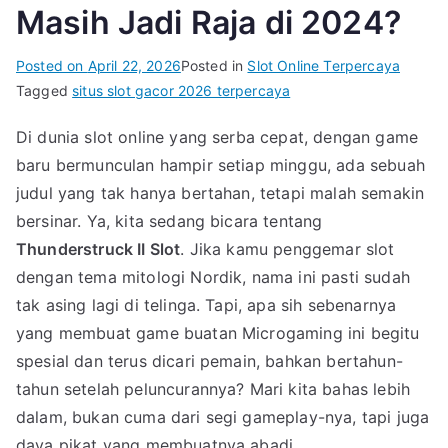
Masih Jadi Raja di 2024?
Posted on
April 22, 2026
Posted in
Slot Online Terpercaya
Tagged
situs slot gacor 2026 terpercaya
Di dunia slot online yang serba cepat, dengan game
baru bermunculan hampir setiap minggu, ada sebuah
judul yang tak hanya bertahan, tetapi malah semakin
bersinar. Ya, kita sedang bicara tentang
Thunderstruck II Slot
. Jika kamu penggemar slot
dengan tema mitologi Nordik, nama ini pasti sudah
tak asing lagi di telinga. Tapi, apa sih sebenarnya
yang membuat game buatan Microgaming ini begitu
spesial dan terus dicari pemain, bahkan bertahun-
tahun setelah peluncurannya? Mari kita bahas lebih
dalam, bukan cuma dari segi gameplay-nya, tapi juga
daya pikat yang membuatnya abadi.