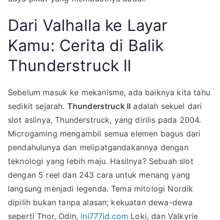
Dari Valhalla ke Layar
Kamu: Cerita di Balik
Thunderstruck II
Sebelum masuk ke mekanisme, ada baiknya kita tahu
sedikit sejarah.
Thunderstruck II
adalah sekuel dari
slot aslinya, Thunderstruck, yang dirilis pada 2004.
Microgaming mengambil semua elemen bagus dari
pendahulunya dan melipatgandakannya dengan
teknologi yang lebih maju. Hasilnya? Sebuah slot
dengan 5 reel dan 243 cara untuk menang yang
langsung menjadi legenda. Tema mitologi Nordik
dipilih bukan tanpa alasan; kekuatan dewa-dewa
seperti Thor, Odin,
ini777id.com
Loki, dan Valkyrie