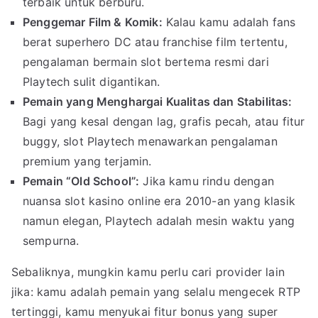
terbaik untuk berburu.
Penggemar Film & Komik:
Kalau kamu adalah fans
berat superhero DC atau franchise film tertentu,
pengalaman bermain slot bertema resmi dari
Playtech sulit digantikan.
Pemain yang Menghargai Kualitas dan Stabilitas:
Bagi yang kesal dengan lag, grafis pecah, atau fitur
buggy, slot Playtech menawarkan pengalaman
premium yang terjamin.
Pemain “Old School”:
Jika kamu rindu dengan
nuansa slot kasino online era 2010-an yang klasik
namun elegan, Playtech adalah mesin waktu yang
sempurna.
Sebaliknya, mungkin kamu perlu cari provider lain
jika: kamu adalah pemain yang selalu mengecek RTP
tertinggi, kamu menyukai fitur bonus yang super