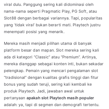
viral dulu. Panggung sering kali didominasi oleh
nama-nama seperti Pragmatic Play, PG Soft, atau
Slot88 dengan berbagai variannya. Tapi, popularitas
yang ‘tidak viral’ bukan berarti mati. Playtech justru
menempati posisi yang menarik.
Mereka masih menjadi pilihan utama di banyak
platform besar dan mapan. Slot mereka sering kali
ada di kategori “Classic” atau “Premium”. Artinya,
mereka dianggap sebagai konten inti, bukan sekadar
pelengkap. Pemain yang mencari pengalaman slot
“tradisional” dengan kualitas grafis tinggi dan fitur
bonus yang sudah teruji, sering kali kembali ke
produk Playtech. Jadi, jawaban awal untuk
pertanyaan
apakah slot Playtech masih populer
adalah: ya, tapi di segmen dan demografi tertentu.