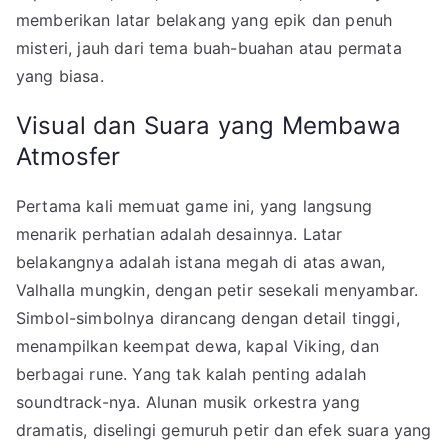
memberikan latar belakang yang epik dan penuh
misteri, jauh dari tema buah-buahan atau permata
yang biasa.
Visual dan Suara yang Membawa
Atmosfer
Pertama kali memuat game ini, yang langsung
menarik perhatian adalah desainnya. Latar
belakangnya adalah istana megah di atas awan,
Valhalla mungkin, dengan petir sesekali menyambar.
Simbol-simbolnya dirancang dengan detail tinggi,
menampilkan keempat dewa, kapal Viking, dan
berbagai rune. Yang tak kalah penting adalah
soundtrack-nya. Alunan musik orkestra yang
dramatis, diselingi gemuruh petir dan efek suara yang