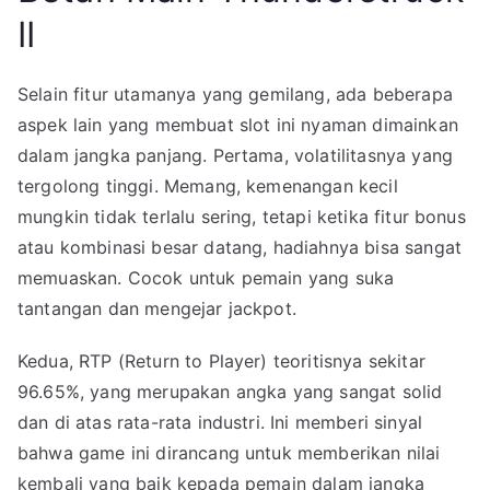
II
Selain fitur utamanya yang gemilang, ada beberapa
aspek lain yang membuat slot ini nyaman dimainkan
dalam jangka panjang. Pertama, volatilitasnya yang
tergolong tinggi. Memang, kemenangan kecil
mungkin tidak terlalu sering, tetapi ketika fitur bonus
atau kombinasi besar datang, hadiahnya bisa sangat
memuaskan. Cocok untuk pemain yang suka
tantangan dan mengejar jackpot.
Kedua, RTP (Return to Player) teoritisnya sekitar
96.65%, yang merupakan angka yang sangat solid
dan di atas rata-rata industri. Ini memberi sinyal
bahwa game ini dirancang untuk memberikan nilai
kembali yang baik kepada pemain dalam jangka