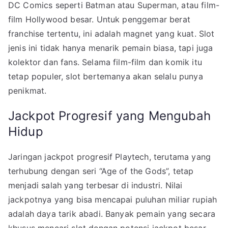
DC Comics seperti Batman atau Superman, atau film-
film Hollywood besar. Untuk penggemar berat
franchise tertentu, ini adalah magnet yang kuat. Slot
jenis ini tidak hanya menarik pemain biasa, tapi juga
kolektor dan fans. Selama film-film dan komik itu
tetap populer, slot bertemanya akan selalu punya
penikmat.
Jackpot Progresif yang Mengubah
Hidup
Jaringan jackpot progresif Playtech, terutama yang
terhubung dengan seri “Age of the Gods”, tetap
menjadi salah yang terbesar di industri. Nilai
jackpotnya yang bisa mencapai puluhan miliar rupiah
adalah daya tarik abadi. Banyak pemain yang secara