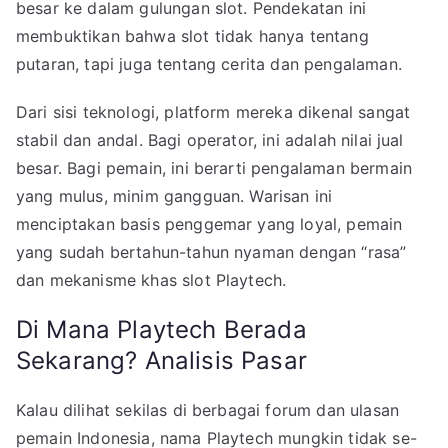
besar ke dalam gulungan slot. Pendekatan ini
membuktikan bahwa slot tidak hanya tentang
putaran, tapi juga tentang cerita dan pengalaman.
Dari sisi teknologi, platform mereka dikenal sangat
stabil dan andal. Bagi operator, ini adalah nilai jual
besar. Bagi pemain, ini berarti pengalaman bermain
yang mulus, minim gangguan. Warisan ini
menciptakan basis penggemar yang loyal, pemain
yang sudah bertahun-tahun nyaman dengan “rasa”
dan mekanisme khas slot Playtech.
Di Mana Playtech Berada
Sekarang? Analisis Pasar
Kalau dilihat sekilas di berbagai forum dan ulasan
pemain Indonesia, nama Playtech mungkin tidak se-