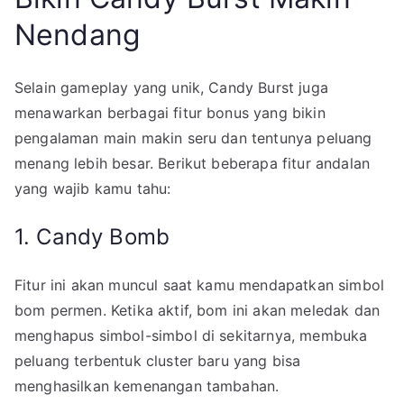
Nendang
Selain gameplay yang unik, Candy Burst juga
menawarkan berbagai fitur bonus yang bikin
pengalaman main makin seru dan tentunya peluang
menang lebih besar. Berikut beberapa fitur andalan
yang wajib kamu tahu:
1. Candy Bomb
Fitur ini akan muncul saat kamu mendapatkan simbol
bom permen. Ketika aktif, bom ini akan meledak dan
menghapus simbol-simbol di sekitarnya, membuka
peluang terbentuk cluster baru yang bisa
menghasilkan kemenangan tambahan.