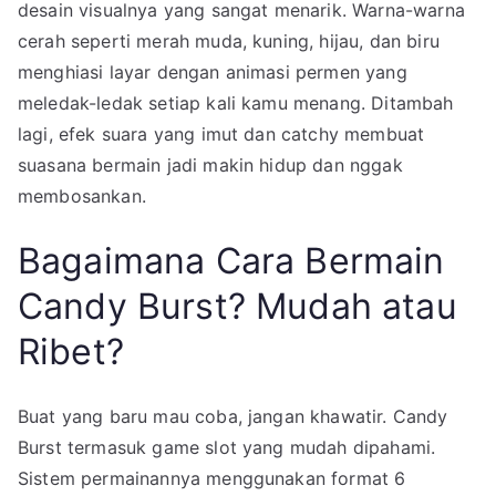
desain visualnya yang sangat menarik. Warna-warna
cerah seperti merah muda, kuning, hijau, dan biru
menghiasi layar dengan animasi permen yang
meledak-ledak setiap kali kamu menang. Ditambah
lagi, efek suara yang imut dan catchy membuat
suasana bermain jadi makin hidup dan nggak
membosankan.
Bagaimana Cara Bermain
Candy Burst? Mudah atau
Ribet?
Buat yang baru mau coba, jangan khawatir. Candy
Burst termasuk game slot yang mudah dipahami.
Sistem permainannya menggunakan format 6