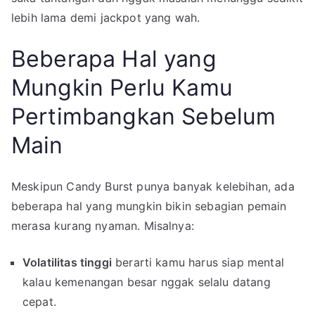
lebih lama demi jackpot yang wah.
Beberapa Hal yang
Mungkin Perlu Kamu
Pertimbangkan Sebelum
Main
Meskipun Candy Burst punya banyak kelebihan, ada
beberapa hal yang mungkin bikin sebagian pemain
merasa kurang nyaman. Misalnya:
Volatilitas tinggi
berarti kamu harus siap mental
kalau kemenangan besar nggak selalu datang
cepat.