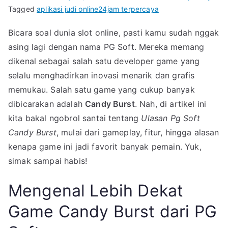
Tagged
aplikasi judi online24jam terpercaya
Bicara soal dunia slot online, pasti kamu sudah nggak
asing lagi dengan nama PG Soft. Mereka memang
dikenal sebagai salah satu developer game yang
selalu menghadirkan inovasi menarik dan grafis
memukau. Salah satu game yang cukup banyak
dibicarakan adalah
Candy Burst
. Nah, di artikel ini
kita bakal ngobrol santai tentang
Ulasan Pg Soft
Candy Burst
, mulai dari gameplay, fitur, hingga alasan
kenapa game ini jadi favorit banyak pemain. Yuk,
simak sampai habis!
Mengenal Lebih Dekat
Game Candy Burst dari PG