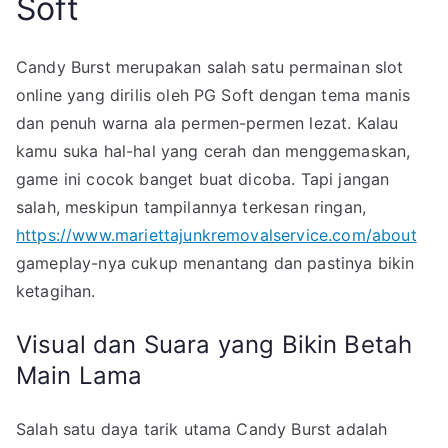
Soft
Candy Burst merupakan salah satu permainan slot
online yang dirilis oleh PG Soft dengan tema manis
dan penuh warna ala permen-permen lezat. Kalau
kamu suka hal-hal yang cerah dan menggemaskan,
game ini cocok banget buat dicoba. Tapi jangan
salah, meskipun tampilannya terkesan ringan,
https://www.mariettajunkremovalservice.com/about
gameplay-nya cukup menantang dan pastinya bikin
ketagihan.
Visual dan Suara yang Bikin Betah
Main Lama
Salah satu daya tarik utama Candy Burst adalah