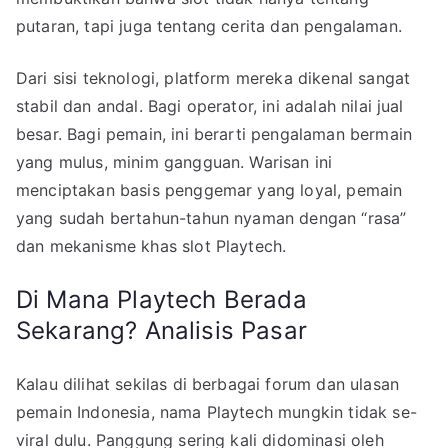
putaran, tapi juga tentang cerita dan pengalaman.
Dari sisi teknologi, platform mereka dikenal sangat
stabil dan andal. Bagi operator, ini adalah nilai jual
besar. Bagi pemain, ini berarti pengalaman bermain
yang mulus, minim gangguan. Warisan ini
menciptakan basis penggemar yang loyal, pemain
yang sudah bertahun-tahun nyaman dengan “rasa”
dan mekanisme khas slot Playtech.
Di Mana Playtech Berada
Sekarang? Analisis Pasar
Kalau dilihat sekilas di berbagai forum dan ulasan
pemain Indonesia, nama Playtech mungkin tidak se-
viral dulu. Panggung sering kali didominasi oleh