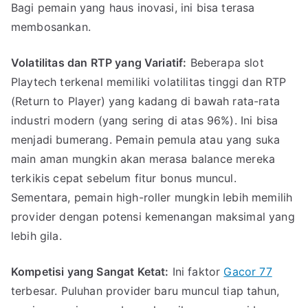
Bagi pemain yang haus inovasi, ini bisa terasa
membosankan.
Volatilitas dan RTP yang Variatif:
Beberapa slot
Playtech terkenal memiliki volatilitas tinggi dan RTP
(Return to Player) yang kadang di bawah rata-rata
industri modern (yang sering di atas 96%). Ini bisa
menjadi bumerang. Pemain pemula atau yang suka
main aman mungkin akan merasa balance mereka
terkikis cepat sebelum fitur bonus muncul.
Sementara, pemain high-roller mungkin lebih memilih
provider dengan potensi kemenangan maksimal yang
lebih gila.
Kompetisi yang Sangat Ketat:
Ini faktor
Gacor 77
terbesar. Puluhan provider baru muncul tiap tahun,