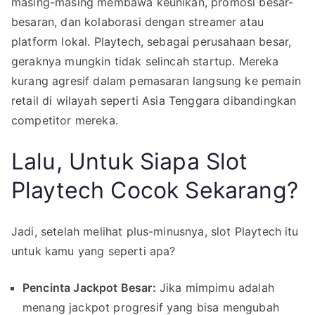
masing-masing membawa keunikan, promosi besar-
besaran, dan kolaborasi dengan streamer atau
platform lokal. Playtech, sebagai perusahaan besar,
geraknya mungkin tidak selincah startup. Mereka
kurang agresif dalam pemasaran langsung ke pemain
retail di wilayah seperti Asia Tenggara dibandingkan
competitor mereka.
Lalu, Untuk Siapa Slot
Playtech Cocok Sekarang?
Jadi, setelah melihat plus-minusnya, slot Playtech itu
untuk kamu yang seperti apa?
Pencinta Jackpot Besar:
Jika mimpimu adalah
menang jackpot progresif yang bisa mengubah