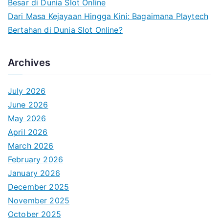
Besar di Dunia Slot Online
Dari Masa Kejayaan Hingga Kini: Bagaimana Playtech
Bertahan di Dunia Slot Online?
Archives
July 2026
June 2026
May 2026
April 2026
March 2026
February 2026
January 2026
December 2025
November 2025
October 2025