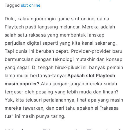
Tagged
slot online
Dulu, kalau ngomongin game slot online, nama
Playtech pasti langsung meluncur. Mereka adalah
salah satu raksasa yang membentuk lanskap
perjudian digital seperti yang kita kenal sekarang.
Tapi dunia ini berubah cepat. Provider-provider baru
bermunculan dengan teknologi mutakhir dan konsep
yang segar. Di tengah hiruk-pikuk ini, banyak pemain
lama mulai bertanya-tanya:
Apakah slot Playtech
masih populer?
Atau jangan-jangan mereka sudah
tergeser oleh pesaing yang lebih muda dan lincah?
Yuk, kita telusuri perjalanannya, lihat apa yang masih
mereka tawarkan, dan cari tahu apakah si “raksasa
tua” ini masih punya taring.