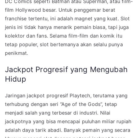
DC Comics seperti Batman atau Superman, atau film-
film Hollywood besar. Untuk penggemar berat
franchise tertentu, ini adalah magnet yang kuat. Slot
jenis ini tidak hanya menarik pemain biasa, tapi juga
kolektor dan fans. Selama film-film dan komik itu
tetap populer, slot bertemanya akan selalu punya
penikmat.
Jackpot Progresif yang Mengubah
Hidup
Jaringan jackpot progresif Playtech, terutama yang
terhubung dengan seri “Age of the Gods”, tetap
menjadi salah yang terbesar di industri. Nilai
jackpotnya yang bisa mencapai puluhan miliar rupiah
adalah daya tarik abadi. Banyak pemain yang secara