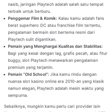
nasib, jaringan Playtech adalah salah satu tempat
terbaik untuk berburu.
Penggemar Film & Komik:
Kalau kamu adalah fans
berat superhero DC atau franchise film tertentu,
pengalaman bermain slot bertema resmi dari
Playtech sulit digantikan.
Pemain yang Menghargai Kualitas dan Stabilitas:
Bagi yang kesal dengan lag, grafis pecah, atau fitur
buggy, slot Playtech menawarkan pengalaman
premium yang terjamin.
Pemain “Old School”:
Jika kamu rindu dengan
nuansa slot kasino online era 2010-an yang klasik
namun elegan, Playtech adalah mesin waktu yang
sempurna.
Sebaliknya, mungkin kamu perlu cari provider lain