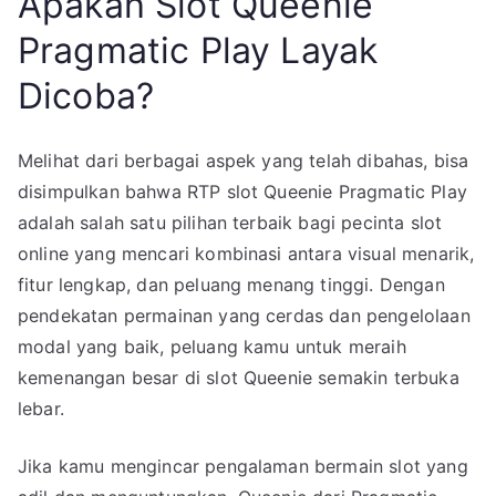
Apakah Slot Queenie
Pragmatic Play Layak
Dicoba?
Melihat dari berbagai aspek yang telah dibahas, bisa
disimpulkan bahwa RTP slot Queenie Pragmatic Play
adalah salah satu pilihan terbaik bagi pecinta slot
online yang mencari kombinasi antara visual menarik,
fitur lengkap, dan peluang menang tinggi. Dengan
pendekatan permainan yang cerdas dan pengelolaan
modal yang baik, peluang kamu untuk meraih
kemenangan besar di slot Queenie semakin terbuka
lebar.
Jika kamu mengincar pengalaman bermain slot yang