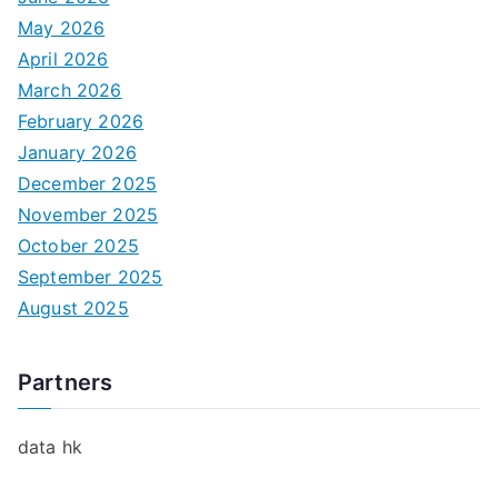
May 2026
April 2026
March 2026
February 2026
January 2026
December 2025
November 2025
October 2025
September 2025
August 2025
Partners
data hk