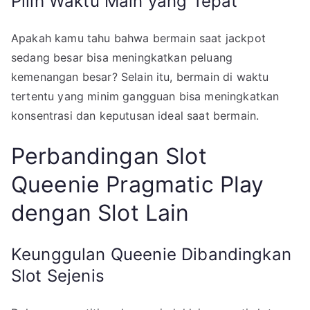
Pilih Waktu Main yang Tepat
Apakah kamu tahu bahwa bermain saat jackpot
sedang besar bisa meningkatkan peluang
kemenangan besar? Selain itu, bermain di waktu
tertentu yang minim gangguan bisa meningkatkan
konsentrasi dan keputusan ideal saat bermain.
Perbandingan Slot
Queenie Pragmatic Play
dengan Slot Lain
Keunggulan Queenie Dibandingkan
Slot Sejenis