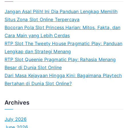
c
Jangan Asal Pilih! Ini Dia Panduan Lengkap Memilih
h
Situs Zona Slot Online Terpercaya
f
Bocoran Pola Slot Princess Harian: Mitos, Fakta, dan
o
Cara Main yang Lebih Cerdas
r
RTP Slot The Tweety House Pragmatic Play: Panduan
:
Lengkap dan Strategi Menang
RTP Slot Queenie Pragmatic Play: Rahasia Menang
Besar di Dunia Slot Online
Dari Masa Kejayaan Hingga Kini: Bagaimana Playtech
Bertahan di Dunia Slot Online?
Archives
July 2026
June 2026