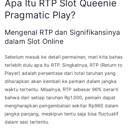
Apa Itu RTP Slot Queenie
Pragmatic Play?
Mengenal RTP dan Signifikansinya
dalam Slot Online
Sebelum masuk ke detail permainan, mari kita bahas
terlebih dulu apa itu RTP. Singkatnya, RTP (Return to
Player) adalah persentase dari total taruhan yang
diharapkan akan kembali ke pemain dalam jangka
waktu tertentu. Misalnya, RTP sebesar 96% berarti
bahwa dari setiap taruhan Rp1.000, pemain dapat
mengharapkan pengembalian sekitar Rp960 dalam
jangka panjang, meskipun tentu saja bisa fluctuatif
dalam sesi tertentu.