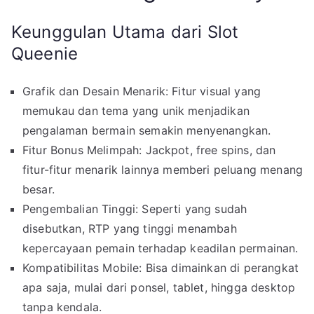
Keunggulan Utama dari Slot
Queenie
Grafik dan Desain Menarik: Fitur visual yang
memukau dan tema yang unik menjadikan
pengalaman bermain semakin menyenangkan.
Fitur Bonus Melimpah: Jackpot, free spins, dan
fitur-fitur menarik lainnya memberi peluang menang
besar.
Pengembalian Tinggi: Seperti yang sudah
disebutkan, RTP yang tinggi menambah
kepercayaan pemain terhadap keadilan permainan.
Kompatibilitas Mobile: Bisa dimainkan di perangkat
apa saja, mulai dari ponsel, tablet, hingga desktop
tanpa kendala.