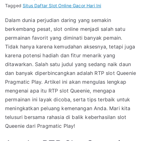
Tagged
Situs Daftar Slot Online Gacor Hari Ini
Dalam dunia perjudian daring yang semakin
berkembang pesat, slot online menjadi salah satu
permainan favorit yang diminati banyak pemain.
Tidak hanya karena kemudahan aksesnya, tetapi juga
karena potensi hadiah dan fitur menarik yang
ditawarkan. Salah satu judul yang sedang naik daun
dan banyak diperbincangkan adalah RTP slot Queenie
Pragmatic Play. Artikel ini akan mengulas lengkap
mengenai apa itu RTP slot Queenie, mengapa
permainan ini layak dicoba, serta tips terbaik untuk
meningkatkan peluang kemenangan Anda. Mari kita
telusuri bersama rahasia di balik keberhasilan slot
Queenie dari Pragmatic Play!