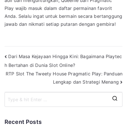
adil dan menguntungkan, Queenie dari Pragmatic
Play wajib masuk dalam daftar permainan favorit
Anda. Selalu ingat untuk bermain secara bertanggung
jawab dan nikmati setiap putaran dengan gembira!
Post
Dari Masa Kejayaan Hingga Kini: Bagaimana Playtec
h Bertahan di Dunia Slot Online?
navigation
RTP Slot The Tweety House Pragmatic Play: Panduan
Lengkap dan Strategi Menang
S
e
a
Recent Posts
r