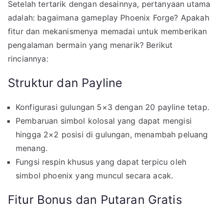
Setelah tertarik dengan desainnya, pertanyaan utama
adalah: bagaimana gameplay Phoenix Forge? Apakah
fitur dan mekanismenya memadai untuk memberikan
pengalaman bermain yang menarik? Berikut
rinciannya:
Struktur dan Payline
Konfigurasi gulungan 5×3 dengan 20 payline tetap.
Pembaruan simbol kolosal yang dapat mengisi
hingga 2×2 posisi di gulungan, menambah peluang
menang.
Fungsi respin khusus yang dapat terpicu oleh
simbol phoenix yang muncul secara acak.
Fitur Bonus dan Putaran Gratis