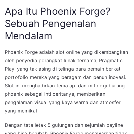
Apa Itu Phoenix Forge?
Sebuah Pengenalan
Mendalam
Phoenix Forge adalah slot online yang dikembangkan
oleh penyedia perangkat lunak ternama, Pragmatic
Play, yang tak asing di telinga para pemain berkat
portofolio mereka yang beragam dan penuh inovasi.
Slot ini menghadirkan tema api dan mitologi burung
phoenix sebagai inti ceritanya, memberikan
pengalaman visual yang kaya warna dan atmosfer
yang memikat.
Dengan tata letak 5 gulungan dan sejumlah payline
yang bisa berubah, Phoenix Forge menawarkan tidak