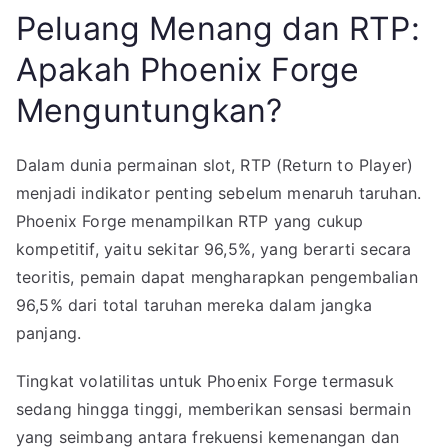
Peluang Menang dan RTP:
Apakah Phoenix Forge
Menguntungkan?
Dalam dunia permainan slot, RTP (Return to Player)
menjadi indikator penting sebelum menaruh taruhan.
Phoenix Forge menampilkan RTP yang cukup
kompetitif, yaitu sekitar 96,5%, yang berarti secara
teoritis, pemain dapat mengharapkan pengembalian
96,5% dari total taruhan mereka dalam jangka
panjang.
Tingkat volatilitas untuk Phoenix Forge termasuk
sedang hingga tinggi, memberikan sensasi bermain
yang seimbang antara frekuensi kemenangan dan