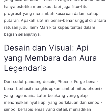
hanya estetika memukau, tapi juga fitur-fitur
progresif yang menambah keseruan dalam setiap
putaran. Apakah slot ini benar-benar unggul di antara
ratusan judul lain? Mari kita kupas tuntas dalam
bagian selanjutnya.
Desain dan Visual: Api
yang Membara dan Aura
Legendaris
Dari sudut pandang desain, Phoenix Forge benar-
benar berhasil menghidupkan simbol mitos phoenix
yang legendaris. Latar belakang yang gelap
menonjolkan nyala api yang berkilauan dan simbol-
simbol berlapis emas yang detail, menjadikan