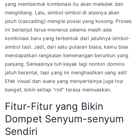
yang membentuk kombinasi itu akan meledak dan
menghilang. Lalu, simbol-simbol di atasnya akan
jatuh (cascading) mengisi posisi yang kosong. Proses
ini berlanjut terus-menerus selama masih ada
kombinasi baru yang terbentuk dari jatuhnya simbol-
simbol tadi. Jadi, dari satu putaran biasa, kamu bisa
mendapatkan rangkaian kemenangan beruntun yang
panjang. Sensasinya tuh kayak lagi nonton domino
jatuh berantai, tapi yang ini menghasilkan uang asli!
Efek visual dan suara yang menyertainya juga top
banget, bikin setiap “roll” terasa memuaskan.
Fitur-Fitur yang Bikin
Dompet Senyum-senyum
Sendiri