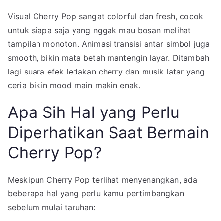
Visual Cherry Pop sangat colorful dan fresh, cocok
untuk siapa saja yang nggak mau bosan melihat
tampilan monoton. Animasi transisi antar simbol juga
smooth, bikin mata betah mantengin layar. Ditambah
lagi suara efek ledakan cherry dan musik latar yang
ceria bikin mood main makin enak.
Apa Sih Hal yang Perlu
Diperhatikan Saat Bermain
Cherry Pop?
Meskipun Cherry Pop terlihat menyenangkan, ada
beberapa hal yang perlu kamu pertimbangkan
sebelum mulai taruhan: