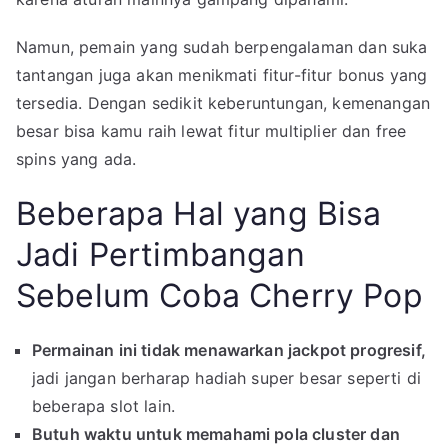
Namun, pemain yang sudah berpengalaman dan suka
tantangan juga akan menikmati fitur-fitur bonus yang
tersedia. Dengan sedikit keberuntungan, kemenangan
besar bisa kamu raih lewat fitur multiplier dan free
spins yang ada.
Beberapa Hal yang Bisa
Jadi Pertimbangan
Sebelum Coba Cherry Pop
Permainan ini tidak menawarkan jackpot progresif,
jadi jangan berharap hadiah super besar seperti di
beberapa slot lain.
Butuh waktu untuk memahami pola cluster dan