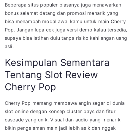
Beberapa situs populer biasanya juga menawarkan
bonus selamat datang dan promosi menarik yang
bisa menambah modal awal kamu untuk main Cherry
Pop. Jangan lupa cek juga versi demo kalau tersedia,
supaya bisa latihan dulu tanpa risiko kehilangan uang
asli.
Kesimpulan Sementara
Tentang Slot Review
Cherry Pop
Cherry Pop memang membawa angin segar di dunia
slot online dengan konsep cluster pays dan fitur
cascade yang unik. Visual dan audio yang menarik
bikin pengalaman main jadi lebih asik dan nggak