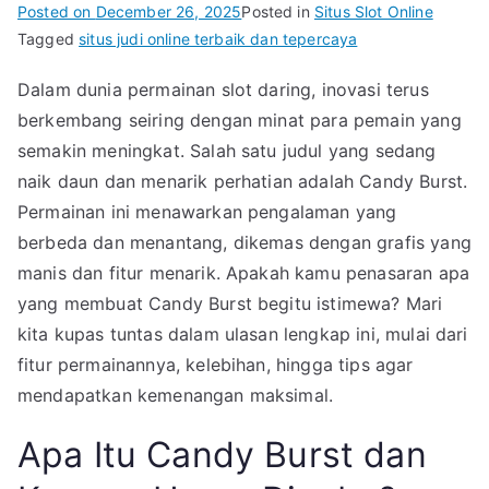
Posted on
December 26, 2025
Posted in
Situs Slot Online
Tagged
situs judi online terbaik dan tepercaya
Dalam dunia permainan slot daring, inovasi terus
berkembang seiring dengan minat para pemain yang
semakin meningkat. Salah satu judul yang sedang
naik daun dan menarik perhatian adalah Candy Burst.
Permainan ini menawarkan pengalaman yang
berbeda dan menantang, dikemas dengan grafis yang
manis dan fitur menarik. Apakah kamu penasaran apa
yang membuat Candy Burst begitu istimewa? Mari
kita kupas tuntas dalam ulasan lengkap ini, mulai dari
fitur permainannya, kelebihan, hingga tips agar
mendapatkan kemenangan maksimal.
Apa Itu Candy Burst dan