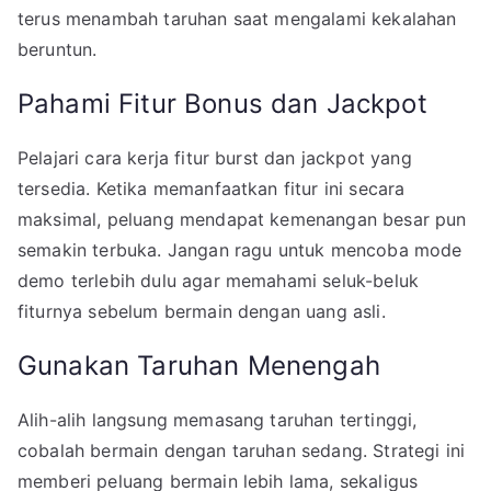
terus menambah taruhan saat mengalami kekalahan
beruntun.
Pahami Fitur Bonus dan Jackpot
Pelajari cara kerja fitur burst dan jackpot yang
tersedia. Ketika memanfaatkan fitur ini secara
maksimal, peluang mendapat kemenangan besar pun
semakin terbuka. Jangan ragu untuk mencoba mode
demo terlebih dulu agar memahami seluk-beluk
fiturnya sebelum bermain dengan uang asli.
Gunakan Taruhan Menengah
Alih-alih langsung memasang taruhan tertinggi,
cobalah bermain dengan taruhan sedang. Strategi ini
memberi peluang bermain lebih lama, sekaligus