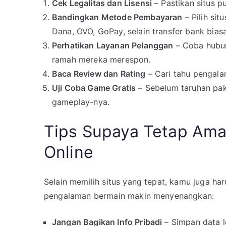
Cek Legalitas dan Lisensi
– Pastikan situs p
Bandingkan Metode Pembayaran
– Pilih si
Dana, OVO, GoPay, selain transfer bank biasa
Perhatikan Layanan Pelanggan
– Coba hubun
ramah mereka merespon.
Baca Review dan Rating
– Cari tahu pengalam
Uji Coba Game Gratis
– Sebelum taruhan pak
gameplay-nya.
Tips Supaya Tetap Aman
Online
Selain memilih situs yang tepat, kamu juga 
pengalaman bermain makin menyenangkan:
Jangan Bagikan Info Pribadi
– Simpan data l