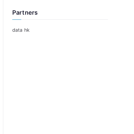
Partners
data hk