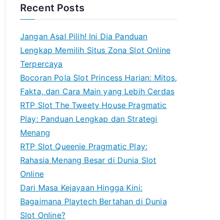
a
Recent Posts
r
c
Jangan Asal Pilih! Ini Dia Panduan
h
Lengkap Memilih Situs Zona Slot Online
f
Terpercaya
o
Bocoran Pola Slot Princess Harian: Mitos,
r
Fakta, dan Cara Main yang Lebih Cerdas
:
RTP Slot The Tweety House Pragmatic
Play: Panduan Lengkap dan Strategi
Menang
RTP Slot Queenie Pragmatic Play:
Rahasia Menang Besar di Dunia Slot
Online
Dari Masa Kejayaan Hingga Kini:
Bagaimana Playtech Bertahan di Dunia
Slot Online?