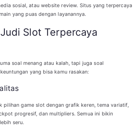
edia sosial, atau website review. Situs yang terpercaya
emain yang puas dengan layanannya.
Judi Slot Terpercaya
uma soal menang atau kalah, tapi juga soal
 keuntungan yang bisa kamu rasakan:
litas
pilihan game slot dengan grafik keren, tema variatif,
ckpot progresif, dan multipliers. Semua ini bikin
ebih seru.