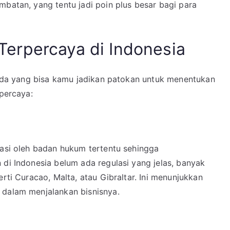
mbatan, yang tentu jadi poin plus besar bagi para
t Terpercaya di Indonesia
tanda yang bisa kamu jadikan patokan untuk menentukan
rpercaya:
wasi oleh badan hukum tertentu sehingga
 di Indonesia belum ada regulasi yang jelas, banyak
erti Curacao, Malta, atau Gibraltar. Ini menunjukkan
 dalam menjalankan bisnisnya.