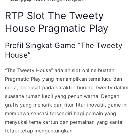
RTP Slot The Tweety
House Pragmatic Play
Profil Singkat Game “The Tweety
House”
“The Tweety House” adalah slot online buatan
Pragmatic Play yang menampilkan tema lucu dan
ceria, berpusat pada karakter burung Tweety dalam
suasana rumah kecil yang penuh warna. Dengan
grafis yang menarik dan fitur-fitur inovatif, game ini
membawa sensasi tersendiri bagi pemain yang
menyukai tema kartun dan permainan yang santai
tetapi tetap menguntungkan.