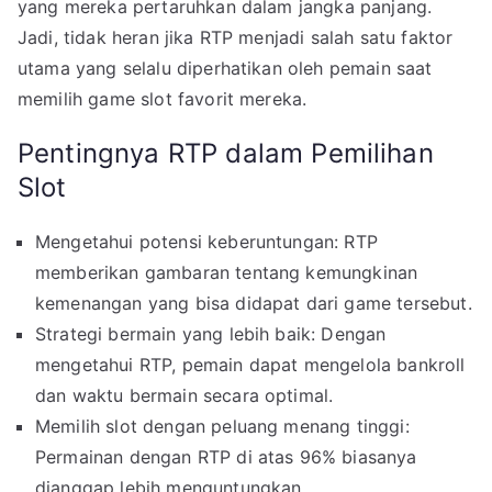
yang mereka pertaruhkan dalam jangka panjang.
Jadi, tidak heran jika RTP menjadi salah satu faktor
utama yang selalu diperhatikan oleh pemain saat
memilih game slot favorit mereka.
Pentingnya RTP dalam Pemilihan
Slot
Mengetahui potensi keberuntungan: RTP
memberikan gambaran tentang kemungkinan
kemenangan yang bisa didapat dari game tersebut.
Strategi bermain yang lebih baik: Dengan
mengetahui RTP, pemain dapat mengelola bankroll
dan waktu bermain secara optimal.
Memilih slot dengan peluang menang tinggi:
Permainan dengan RTP di atas 96% biasanya
dianggap lebih menguntungkan.