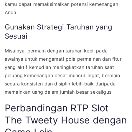
kamu dapat memaksimalkan potensi kemenangan
Anda.
Gunakan Strategi Taruhan yang
Sesuai
Misalnya, bermain dengan taruhan kecil pada
awalnya untuk mengamati pola permainan dan fitur
yang aktif kemudian meningkatkan taruhan saat
peluang kemenangan besar muncul. Ingat, bermain
secara konsisten dan disiplin lebih baik daripada
memainkan uang dalam jumlah besar sekaligus.
Perbandingan RTP Slot
The Tweety House dengan