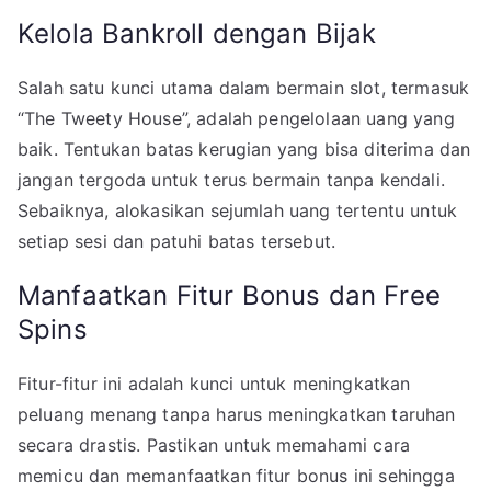
Kelola Bankroll dengan Bijak
Salah satu kunci utama dalam bermain slot, termasuk
“The Tweety House”, adalah pengelolaan uang yang
baik. Tentukan batas kerugian yang bisa diterima dan
jangan tergoda untuk terus bermain tanpa kendali.
Sebaiknya, alokasikan sejumlah uang tertentu untuk
setiap sesi dan patuhi batas tersebut.
Manfaatkan Fitur Bonus dan Free
Spins
Fitur-fitur ini adalah kunci untuk meningkatkan
peluang menang tanpa harus meningkatkan taruhan
secara drastis. Pastikan untuk memahami cara
memicu dan memanfaatkan fitur bonus ini sehingga