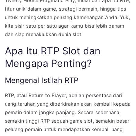
Tweety House Pragmatic Play, mulai dari apa itu RTP,
fitur unik dalam game, strategi bermain, hingga tips
untuk meningkatkan peluang kemenangan Anda. Yuk,
kita sisir satu per satu agar kamu bisa lebih paham
dan siap menaklukkan dunia slot!
Apa Itu RTP Slot dan
Mengapa Penting?
Mengenal Istilah RTP
RTP, atau Return to Player, adalah persentase dari
uang taruhan yang diperkirakan akan kembali kepada
pemain dalam jangka panjang. Secara sederhana,
semakin tinggi RTP sebuah game slot, semakin besar
peluang pemain untuk mendapatkan kembali uang